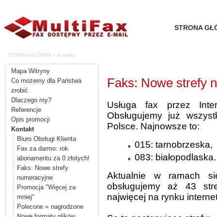
STRONA GŁ
STRONA GŁÓWNA > Kontakt
Mapa Witryny
Faks: Nowe strefy 
Co możemy dla Państwa
zrobić
Dlaczego my?
Usługa fax przez Inte
Referencje
Obsługujemy już wszyst
Opis promocji
Polsce. Najnowsze to:
Kontakt
Biuro Obsługi Klienta
015: tarnobrzeska,
Fax za darmo: rok
083: białopodlaska.
abonamentu za 0 złotych!
Faks: Nowe strefy
Aktualnie w ramach sie
numeracyjne
obsługujemy aż 43 str
Promocja "Więcej za
najwięcej na rynku intern
mniej"
Polecone = nagrodzone
Nowe formaty plików