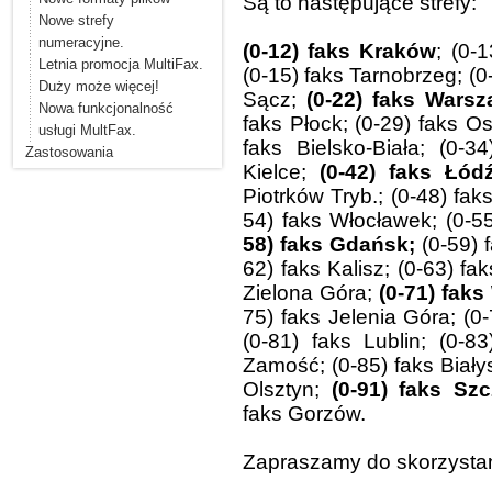
Są to następujące strefy:
Nowe strefy
numeracyjne.
(0-12) faks Kraków
; (0-
Letnia promocja MultiFax.
(0-15) faks Tarnobrzeg; (
Duży może więcej!
Sącz;
(0-22) faks Wars
Nowa funkcjonalność
faks Płock; (0-29) faks Os
usługi MultFax.
faks Bielsko-Biała; (0-3
Zastosowania
Kielce;
(0-42) faks Łód
Piotrków Tryb.; (0-48) fa
54) faks Włocławek; (0-55
58) faks Gdańsk;
(0-59) 
62) faks Kalisz; (0-63) fak
Zielona Góra;
(0-71) faks
75) faks Jelenia Góra; (0-
(0-81) faks Lublin; (0-8
Zamość; (0-85) faks Białys
Olsztyn;
(0-91) faks Sz
faks Gorzów.
Zapraszamy do skorzystani