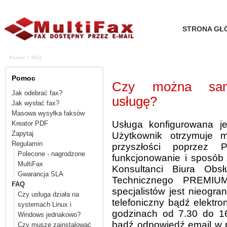
STRONA GŁ
Pomoc > FAQ
Pomoc
Czy można samod
Jak odebrać fax?
usługę?
Jak wysłać fax?
Masowa wysyłka faksów
Usługa konfigurowana je
Kreator PDF
Zapytaj
Użytkownik otrzymuje m
Regulamin
przyszłości poprzez P
Polecone - nagrodzone
funkcjonowanie i sposób
MultiFax
Konsultanci Biura Obs
Gwarancja SLA
Technicznego PREMIUM
FAQ
specjalistów jest nieogra
Czy usługa działa na
telefoniczny bądź elektro
systemach Linux i
godzinach od 7.30 do 16
Windows jednakowo?
bądź odpowiedź email w 
Czy muszę zainstalować